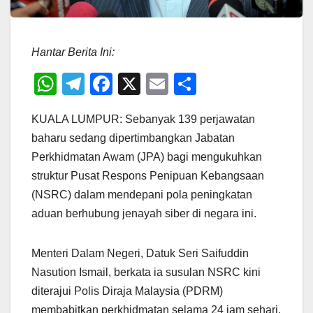
Hantar Berita Ini:
W
T
F
X
E
S
h
el
a
m
h
KUALA LUMPUR: Sebanyak 139 perjawatan
at
e
c
ail
ar
baharu sedang dipertimbangkan Jabatan
s
gr
e
e
Perkhidmatan Awam (JPA) bagi mengukuhkan
A
a
b
struktur Pusat Respons Penipuan Kebangsaan
p
m
o
(NSRC) dalam mendepani pola peningkatan
p
o
aduan berhubung jenayah siber di negara ini.
k
Menteri Dalam Negeri, Datuk Seri Saifuddin
Nasution Ismail, berkata ia susulan NSRC kini
diterajui Polis Diraja Malaysia (PDRM)
membabitkan perkhidmatan selama 24 jam sehari.