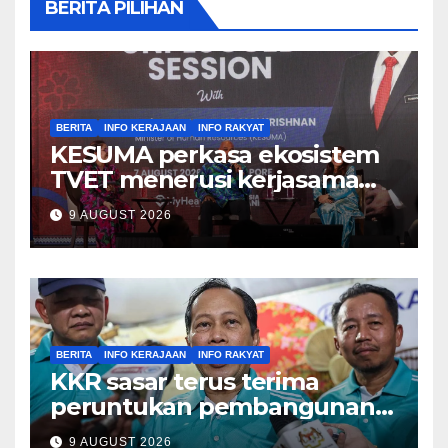
BERITA PILIHAN
BERITA
INFO KERAJAAN
INFO RAKYAT
KESUMA perkasa ekosistem
TVET menerusi kerjasama
ADTEC-ITE Singapura –
9 AUGUST 2026
Ramanan
BERITA
INFO KERAJAAN
INFO RAKYAT
KKR sasar terus terima
peruntukan pembangunan
tertinggi dalam Belanjawan
9 AUGUST 2026