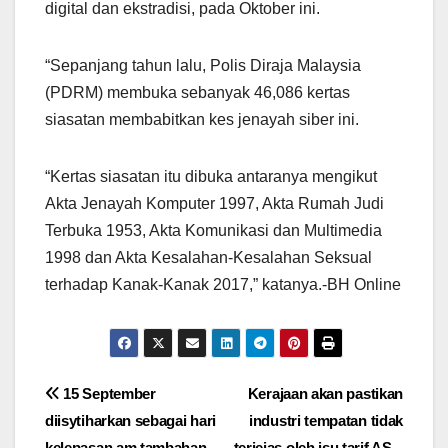
digital dan ekstradisi, pada Oktober ini.
“Sepanjang tahun lalu, Polis Diraja Malaysia
(PDRM) membuka sebanyak 46,086 kertas
siasatan membabitkan kes jenayah siber ini.
“Kertas siasatan itu dibuka antaranya mengikut
Akta Jenayah Komputer 1997, Akta Rumah Judi
Terbuka 1953, Akta Komunikasi dan Multimedia
1998 dan Akta Kesalahan-Kesalahan Seksual
terhadap Kanak-Kanak 2017,” katanya.-BH Online
Post
15 September
Kerajaan akan pastikan
diisytiharkan sebagai hari
industri tempatan tidak
navigation
kelepasan am tambahan –
terjejas oleh isu tarif AS –