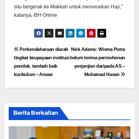
situ bergerak ke Makkah untuk menunaikan Haji,”
katanya.-BH Online
Post
Perbendaharaan diarah
Nick Adams: Wisma Putra
tingkat keupayaan institusi
belum terima permohonan
navigation
pondok, tambah baik
perjanjian daripada AS –
kurikulum – Anwar
Mohamad Hasan
Berita Berkaitan