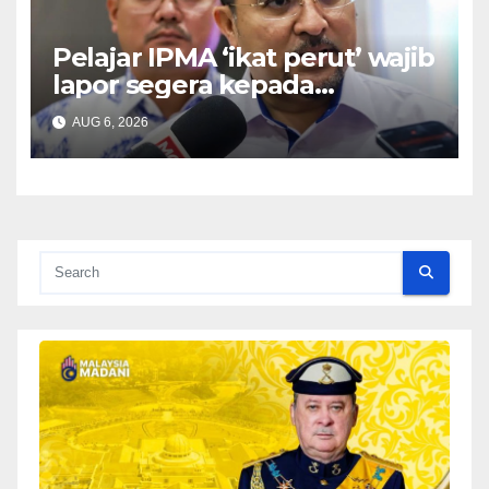
Pelajar IPMA ‘ikat perut’ wajib
lapor segera kepada
Pengarah – Asyraf Wajdi
AUG 6, 2026