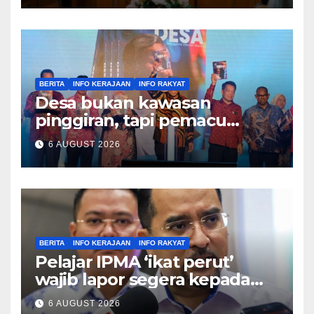
BERITA
INFO KERAJAAN
INFO RAKYAT
Desa bukan kawasan
pinggiran, tapi pemacu
ekonomi negara – Zahid
6 AUGUST 2026
Hamidi
BERITA
INFO KERAJAAN
INFO RAKYAT
Pelajar IPMA ‘ikat perut’
wajib lapor segera kepada
Pengarah – Asyraf Wajdi
6 AUGUST 2026