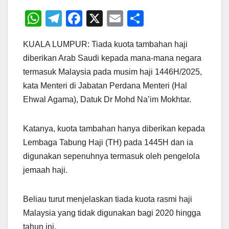
W
T
F
X
E
S
h
el
a
m
h
KUALA LUMPUR: Tiada kuota tambahan haji
at
e
c
ail
ar
diberikan Arab Saudi kepada mana-mana negara
s
gr
e
e
termasuk Malaysia pada musim haji 1446H/2025,
A
a
b
kata Menteri di Jabatan Perdana Menteri (Hal
p
m
o
Ehwal Agama), Datuk Dr Mohd Na’im Mokhtar.
p
o
k
Katanya, kuota tambahan hanya diberikan kepada
Lembaga Tabung Haji (TH) pada 1445H dan ia
digunakan sepenuhnya termasuk oleh pengelola
jemaah haji.
Beliau turut menjelaskan tiada kuota rasmi haji
Malaysia yang tidak digunakan bagi 2020 hingga
tahun ini.