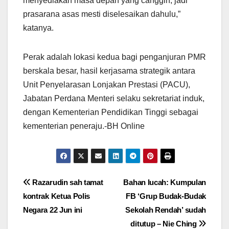
menyediakan masa depan yang canggih, jadi
prasarana asas mesti diselesaikan dahulu,”
katanya.
Perak adalah lokasi kedua bagi penganjuran PMR
berskala besar, hasil kerjasama strategik antara
Unit Penyelarasan Lonjakan Prestasi (PACU),
Jabatan Perdana Menteri selaku sekretariat induk,
dengan Kementerian Pendidikan Tinggi sebagai
kementerian peneraju.-BH Online
Post
Razarudin sah tamat
Bahan lucah: Kumpulan
kontrak Ketua Polis
FB ‘Grup Budak-Budak
navigation
Negara 22 Jun ini
Sekolah Rendah’ sudah
ditutup – Nie Ching