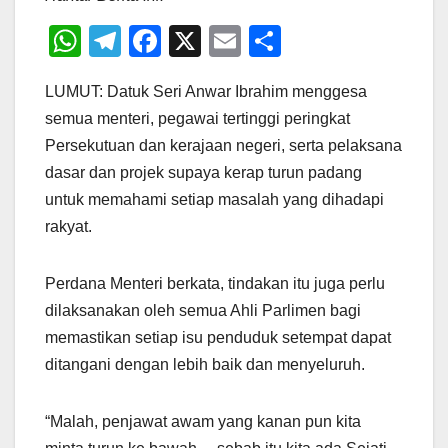
W
T
F
X
E
S
h
el
a
m
h
LUMUT: Datuk Seri Anwar Ibrahim menggesa
at
e
c
ail
ar
semua menteri, pegawai tertinggi peringkat
s
gr
e
e
Persekutuan dan kerajaan negeri, serta pelaksana
A
a
b
dasar dan projek supaya kerap turun padang
p
m
o
untuk memahami setiap masalah yang dihadapi
p
o
rakyat.
k
Perdana Menteri berkata, tindakan itu juga perlu
dilaksanakan oleh semua Ahli Parlimen bagi
memastikan setiap isu penduduk setempat dapat
ditangani dengan lebih baik dan menyeluruh.
“Malah, penjawat awam yang kanan pun kita