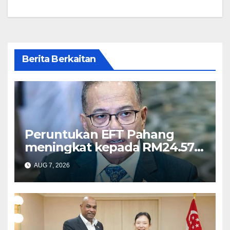
Berita Berkaitan
Peruntukan EFT Pahang
meningkat kepada RM24.57
juta tahun ini – Wan Rosdy
AUG 7, 2026