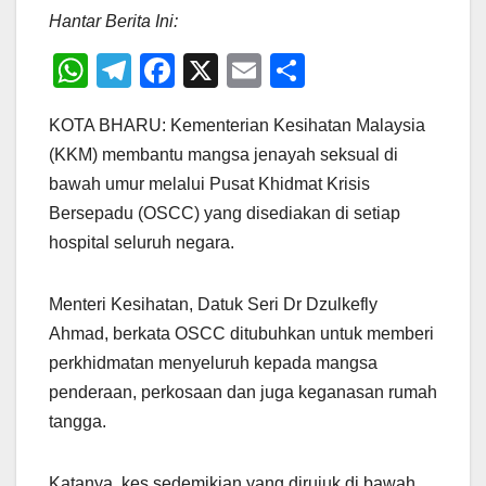
Hantar Berita Ini:
W
T
F
X
E
S
h
el
a
m
h
KOTA BHARU: Kementerian Kesihatan Malaysia
at
e
c
ail
ar
(KKM) membantu mangsa jenayah seksual di
s
gr
e
e
bawah umur melalui Pusat Khidmat Krisis
A
a
b
Bersepadu (OSCC) yang disediakan di setiap
p
m
o
hospital seluruh negara.
p
o
k
Menteri Kesihatan, Datuk Seri Dr Dzulkefly
Ahmad, berkata OSCC ditubuhkan untuk memberi
perkhidmatan menyeluruh kepada mangsa
penderaan, perkosaan dan juga keganasan rumah
tangga.
Katanya, kes sedemikian yang dirujuk di bawah