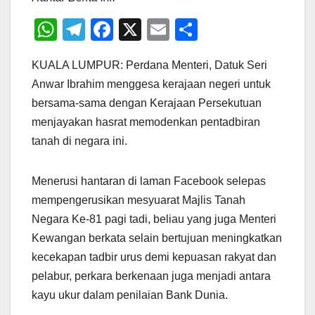
W
T
F
X
E
S
h
el
a
m
h
KUALA LUMPUR: Perdana Menteri, Datuk Seri
at
e
c
ail
ar
Anwar Ibrahim menggesa kerajaan negeri untuk
s
gr
e
e
bersama-sama dengan Kerajaan Persekutuan
A
a
b
menjayakan hasrat memodenkan pentadbiran
p
m
o
tanah di negara ini.
p
o
k
Menerusi hantaran di laman Facebook selepas
mempengerusikan mesyuarat Majlis Tanah
Negara Ke-81 pagi tadi, beliau yang juga Menteri
Kewangan berkata selain bertujuan meningkatkan
kecekapan tadbir urus demi kepuasan rakyat dan
pelabur, perkara berkenaan juga menjadi antara
kayu ukur dalam penilaian Bank Dunia.