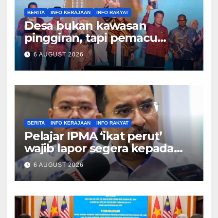
BERITA
INFO KERAJAAN
INFO RAKYAT
Desa bukan kawasan
pinggiran, tapi pemacu
ekonomi negara – Zahid
6 AUGUST 2026
Hamidi
BERITA
INFO KERAJAAN
INFO RAKYAT
Pelajar IPMA ‘ikat perut’
wajib lapor segera kepada
Pengarah – Asyraf Wajdi
6 AUGUST 2026