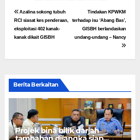
Post
Azalina sokong tubuh
Tindakan KPWKM
RCI siasat kes penderaan,
terhadap isu ‘Abang Bas’,
navigation
eksploitasi 402 kanak-
GISBH berlandaskan
kanak dikait GISBH
undang-undang – Nancy
Berita Berkaitan
Projek bina bilik darjah
tambahan dijangka siap