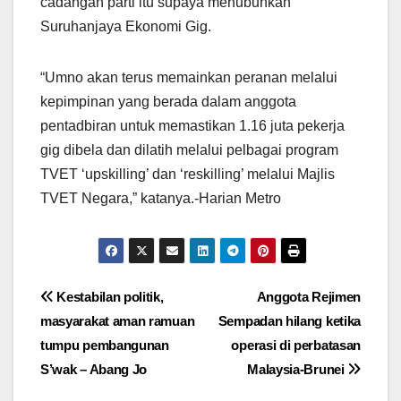
cadangan parti itu supaya menubuhkan
Suruhanjaya Ekonomi Gig.
“Umno akan terus memainkan peranan melalui
kepimpinan yang berada dalam anggota
pentadbiran untuk memastikan 1.16 juta pekerja
gig dibela dan dilatih melalui pelbagai program
TVET ‘upskilling’ dan ‘reskilling’ melalui Majlis
TVET Negara,” katanya.-Harian Metro
Post
Kestabilan politik,
Anggota Rejimen
masyarakat aman ramuan
Sempadan hilang ketika
navigation
tumpu pembangunan
operasi di perbatasan
S’wak – Abang Jo
Malaysia-Brunei