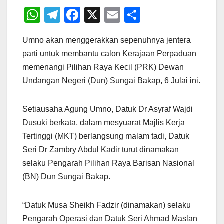
W
T
F
X
E
S
h
el
a
m
h
Umno akan menggerakkan sepenuhnya jentera
at
e
c
ail
ar
parti untuk membantu calon Kerajaan Perpaduan
s
gr
e
e
memenangi Pilihan Raya Kecil (PRK) Dewan
A
a
b
Undangan Negeri (Dun) Sungai Bakap, 6 Julai ini.
p
m
o
p
o
Setiausaha Agung Umno, Datuk Dr Asyraf Wajdi
k
Dusuki berkata, dalam mesyuarat Majlis Kerja
Tertinggi (MKT) berlangsung malam tadi, Datuk
Seri Dr Zambry Abdul Kadir turut dinamakan
selaku Pengarah Pilihan Raya Barisan Nasional
(BN) Dun Sungai Bakap.
“Datuk Musa Sheikh Fadzir (dinamakan) selaku
Pengarah Operasi dan Datuk Seri Ahmad Maslan