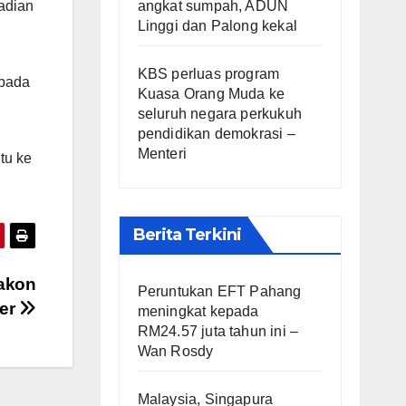
angkat sumpah, ADUN
adian
Linggi dan Palong kekal
KBS perluas program
 pada
Kuasa Orang Muda ke
seluruh negara perkukuh
pendidikan demokrasi –
Menteri
tu ke
Berita Terkini
akon
Peruntukan EFT Pahang
ser
meningkat kepada
RM24.57 juta tahun ini –
Wan Rosdy
Malaysia, Singapura