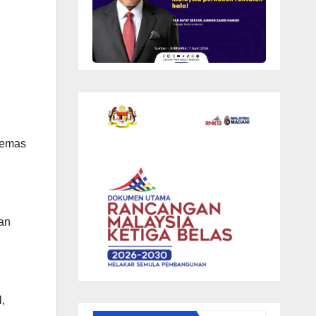
cemas
an
,