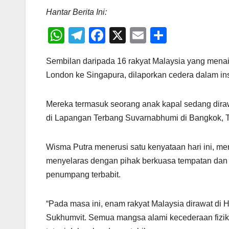
Hantar Berita Ini:
W
T
F
X
E
S
h
el
a
m
h
Sembilan daripada 16 rakyat Malaysia yang menai
at
e
c
ail
ar
London ke Singapura, dilaporkan cedera dalam in
s
gr
e
e
A
a
b
Mereka termasuk seorang anak kapal sedang dira
p
m
o
di Lapangan Terbang Suvarnabhumi di Bangkok, T
p
o
k
Wisma Putra menerusi satu kenyataan hari ini, 
menyelaras dengan pihak berkuasa tempatan dan 
penumpang terbabit.
“Pada masa ini, enam rakyat Malaysia dirawat di Ho
Sukhumvit. Semua mangsa alami kecederaan fizik