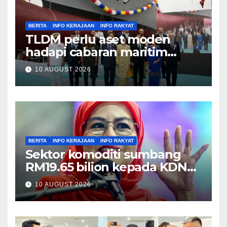
BERITA
INFO KERAJAAN
INFO RAKYAT
TLDM perlu aset moden
hadapi cabaran maritim
kompleks – Mohamed
10 AUGUST 2026
Khaled
BERITA
INFO KERAJAAN
INFO RAKYAT
Sektor komoditi sumbang
RM19.65 bilion kepada KDNK
suku pertama – Noraini
10 AUGUST 2026
Ahmad