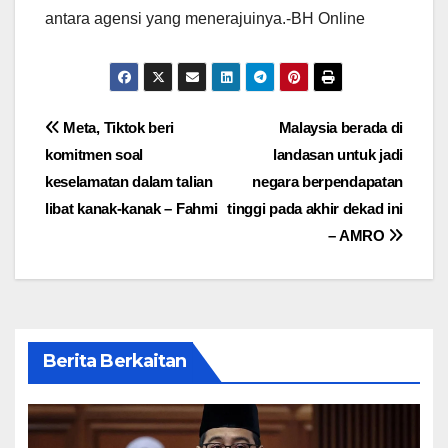
antara agensi yang menerajuinya.-BH Online
Post
Meta, Tiktok beri
Malaysia berada di
komitmen soal
landasan untuk jadi
navigation
keselamatan dalam talian
negara berpendapatan
libat kanak-kanak – Fahmi
tinggi pada akhir dekad ini
– AMRO
Berita Berkaitan