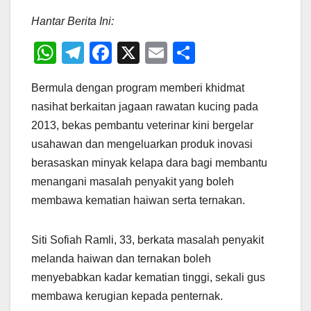
Hantar Berita Ini:
W
T
F
X
E
S
h
el
a
m
h
Bermula dengan program memberi khidmat
at
e
c
ail
ar
nasihat berkaitan jagaan rawatan kucing pada
s
gr
e
e
2013, bekas pembantu veterinar kini bergelar
A
a
b
usahawan dan mengeluarkan produk inovasi
p
m
o
berasaskan minyak kelapa dara bagi membantu
p
o
menangani masalah penyakit yang boleh
membawa kematian haiwan serta ternakan.
k
Siti Sofiah Ramli, 33, berkata masalah penyakit
melanda haiwan dan ternakan boleh
menyebabkan kadar kematian tinggi, sekali gus
membawa kerugian kepada penternak.